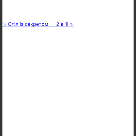
✨ Стіл із секретом — 2 в 1! ✨