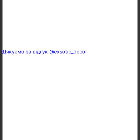
Дякуємо за відгук @exsotic_decor