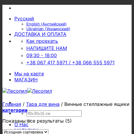
Skip
to
Русский
content
English
(
Английский
)
Ukrainian
(
Украинский
)
ДОСТАВКА И ОПЛАТА
Как проехать
НАПИШИТЕ НАМ
09:30 - 18:00
+38 067 417 5971 / +38 066 555 5971
Мы на карте
МАГАЗИН
Главная
/
Тара для вина
/
Винные стеллажные ящики
категории
Искать:
Показаны все результаты (5)
О Нас
МАГАЗИН