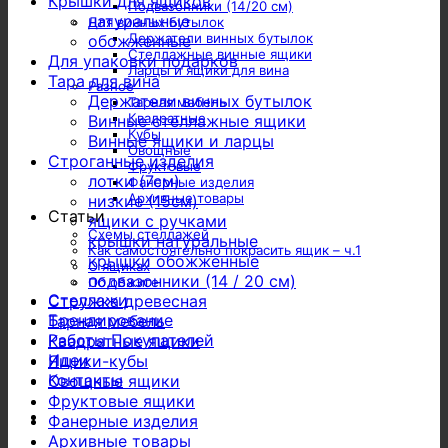
Крышки для ящиков
Подвазонники (14/20 см)
натуральные
Для винных бутылок
Держатели винных бутылок
обожженные
Стеллажные винные ящики
Для упаковки подарков
Ларцы и ящики для вина
Тара для вина
Разное
Держатели винных бутылок
Тарная мебель
Квадратные
Винные стеллажные ящики
Кубы
Винные ящики и ларцы
Овощные
Строганные изделия
Фруктовые
лотки (7см)
Фанерные изделия
Архивные товары
низкие (15см)
Статьи
ящики с ручками
Схемы стеллажей
крышки натуральные
Как самостоятельно покрасить ящик – ч.1
крышки обожженные
О ящиках
подвазонники (14 / 20 см)
Об обжиге
Стеллажи
Стружка древесная
Брендирование
Тарная мебель
Работы Покупателей
Квадратные ящики
Идеи
Ящики-кубы
Контакты
Овощные ящики
Фруктовые ящики
Фанерные изделия
Архивные товары