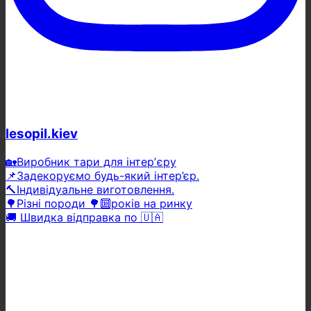
lesopil.kiev
🏡Виробник тари для інтерʼєру
📌Задекоруємо будь-який інтер’єр.
🔨Індивідуальне виготовлення.
🌳Різні породи 🌳🔟років на ринку
🚚 Швидка відправка по 🇺🇦