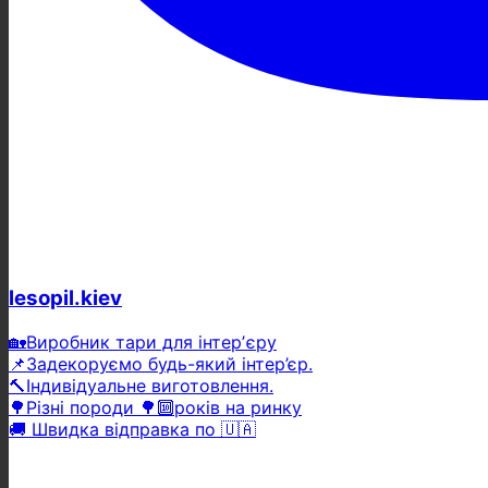
lesopil.kiev
🏡Виробник тари для інтерʼєру
📌Задекоруємо будь-який інтер’єр.
🔨Індивідуальне виготовлення.
🌳Різні породи 🌳🔟років на ринку
🚚 Швидка відправка по 🇺🇦