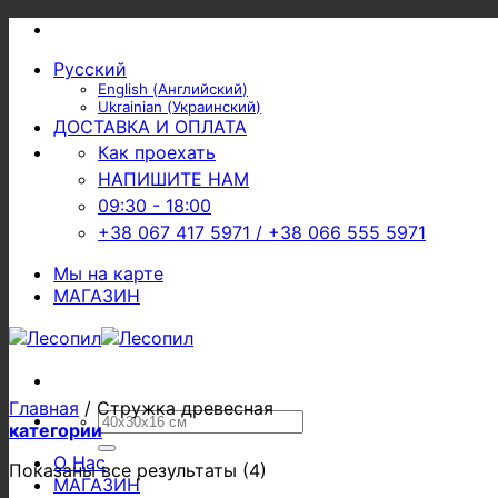
Skip
to
Русский
content
English
(
Английский
)
Ukrainian
(
Украинский
)
ДОСТАВКА И ОПЛАТА
Как проехать
НАПИШИТЕ НАМ
09:30 - 18:00
+38 067 417 5971 / +38 066 555 5971
Мы на карте
МАГАЗИН
Главная
/
Стружка древесная
Искать:
категории
О Нас
Показаны все результаты (4)
МАГАЗИН