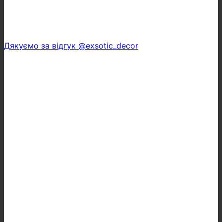
Дякуємо за відгук @exsotic_decor