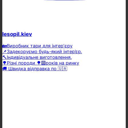
lesopil.kiev
🏡Виробник тари для інтерʼєру
📌Задекоруємо будь-який інтер’єр.
🔨Індивідуальне виготовлення.
🌳Різні породи 🌳🔟років на ринку
🚚 Швидка відправка по 🇺🇦