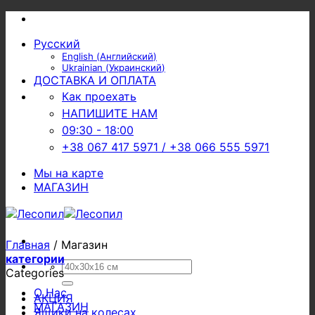
Skip
to
Русский
content
English
(
Английский
)
Ukrainian
(
Украинский
)
ДОСТАВКА И ОПЛАТА
Как проехать
НАПИШИТЕ НАМ
09:30 - 18:00
+38 067 417 5971 / +38 066 555 5971
Мы на карте
МАГАЗИН
Главная
/
Магазин
категории
Искать:
Categories
О Нас
АКЦИЯ
МАГАЗИН
Ящики на колесах