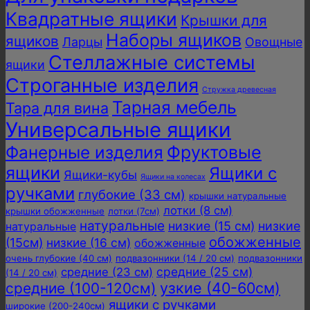
Квадратные ящики
Крышки для
Наборы ящиков
ящиков
Ларцы
Овощные
Стеллажные системы
ящики
Строганные изделия
Стружка древесная
Тарная мебель
Тара для вина
Универсальные ящики
Фанерные изделия
Фруктовые
ящики
Ящики с
Ящики-кубы
Ящики на колесах
ручками
глубокие (33 см)
крышки натуральные
лотки (8 см)
крышки обожженные
лотки (7см)
натуральные
низкие (15 см)
низкие
натуральные
обожженные
(15см)
низкие (16 см)
обожженные
очень глубокие (40 см)
подвазонники (14 / 20 см)
подвазонники
средние (25 см)
средние (23 см)
(14 / 20 см)
узкие (40-60см)
средние (100-120см)
ящики с ручками
широкие (200-240см)