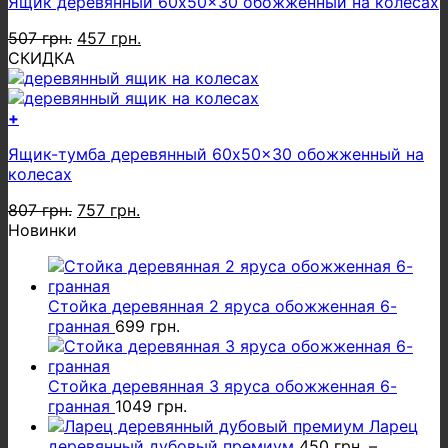
Ящик деревянный 60x50x30 обожженный на колесах
Первоначальная
Текущая
507
грн.
457
грн.
цена
цена:
СКИДКА
составляла
457 грн..
507 грн..
+
Ящик-тумба деревянный 60x50x30 обожженный на
колесах
Первоначальная
Текущая
807
грн.
757
грн.
цена
цена:
Новинки
составляла
757 грн..
807 грн..
Стойка деревянная 2 яруса обожженная 6-
гранная
699
грн.
Стойка деревянная 3 яруса обожженная 6-
гранная
1049
грн.
Ларец
деревянный дубовый премиум
450
грн.
–