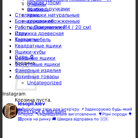
низкие (15см)
О ящиках
ящики с ручками
Об обжиге
крышки натуральные
Стеллажи
крышки обожженные
Брендирование
подвазонники (14 / 20 см)
Работы Покупателей
Стружка древесная
Идеи
Тарная мебель
Контакты
Квадратные ящики
Ящики-кубы
0
грн.
0
Овощные ящики
Корзина
Фруктовые ящики
Фанерные изделия
Архивные товары
Uncategorized
Instagram
Корзина пуста.
lesopil.kiev
🏡Виробник тари для інтерʼєру
📌Задекоруємо будь-який
Вернуться в магазин
інтер’єр.
🔨Індивідуальне виготовлення.
🌳Різні породи 🌳
🔟років на ринку
🚚 Швидка відправка по 🇺🇦