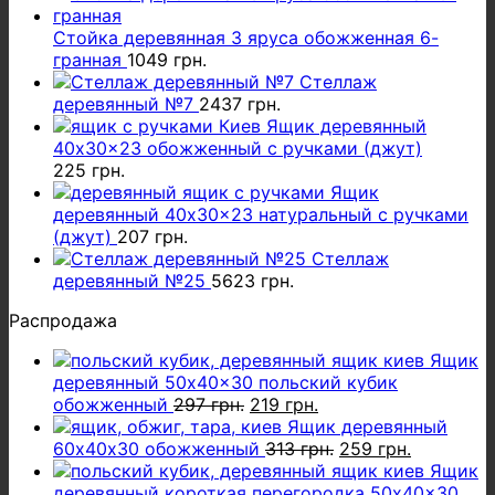
Стойка деревянная 3 яруса обожженная 6-
гранная
1049
грн.
Стеллаж
деревянный №7
2437
грн.
Ящик деревянный
40x30x23 обожженный с ручками (джут)
225
грн.
Ящик
деревянный 40x30x23 натуральный с ручками
(джут)
207
грн.
Стеллаж
деревянный №25
5623
грн.
Распродажа
Ящик
деревянный 50x40x30 польский кубик
Первоначальная
Текущая
обожженный
297
грн.
219
грн.
цена
цена:
Ящик деревянный
составляла
219 грн..
Первоначальная
Текущая
60х40х30 обожженный
313
грн.
259
грн.
297 грн..
цена
цена:
Ящик
составляла
259 грн..
деревянный короткая перегородка 50x40x30