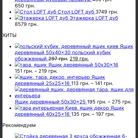
650
грн.
Стол LOFT дуб
3749
грн.
Этажерка LOFT дуб
8579
грн.
ХИТЫ
Ящик
деревянный 50x40x30 польский кубик
Первоначальная
Текущая
обожженный
297
грн.
219
грн.
цена
цена:
Ящик деревянный 50x30x16
составляла
219 грн..
151
грн.
–
219
грн.
297 грн..
Ящик
деревянный 25x25x16
113
грн.
–
141
грн.
Ящик деревянный 50x30x25
195
грн.
–
275
грн.
Ящик
деревянный 40x25x16
135
грн.
–
197
грн.
Рекомендуем