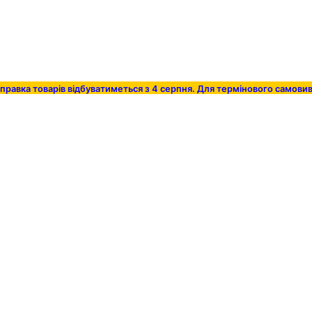
дправка товарів відбуватиметься з 4 серпня. Для термінового само