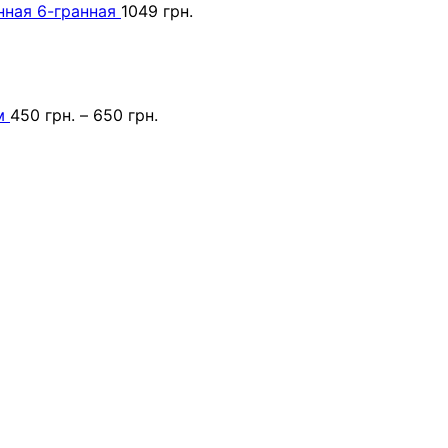
ная 6-гранная
1049
грн.
м
450
грн.
–
650
грн.
Первоначальная
Текущая
цена
цена:
составляла
219 грн..