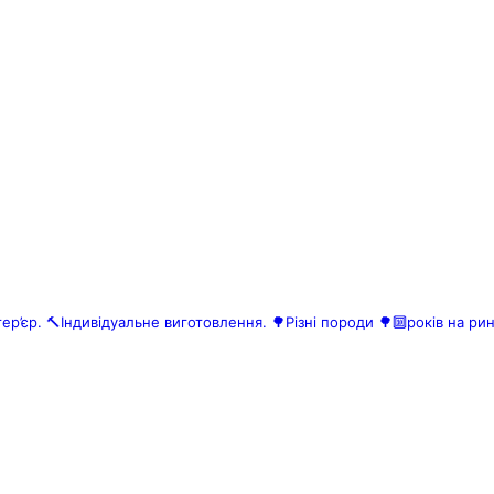
ер’єр.
🔨Індивідуальне виготовлення.
🌳Різні породи 🌳🔟років на ри