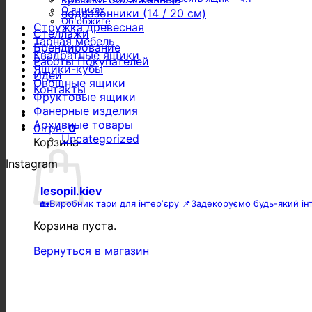
О ящиках
подвазонники (14 / 20 см)
Об обжиге
Стружка древесная
Стеллажи
Тарная мебель
Брендирование
Квадратные ящики
Работы Покупателей
Ящики-кубы
Идеи
Овощные ящики
Контакты
Фруктовые ящики
Фанерные изделия
Архивные товары
0
грн.
0
Uncategorized
Корзина
Instagram
lesopil.kiev
🏡Виробник тари для інтерʼєру
📌Задекоруємо будь-який інт
Корзина пуста.
Вернуться в магазин