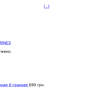
[...]
WINES
ужено.
ная 6-гранная
699
грн.