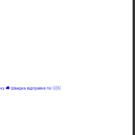
нку
🚚 Швидка відправка по 🇺🇦