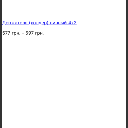
Держатель (холдер) винный 4х2
577
грн.
–
597
грн.