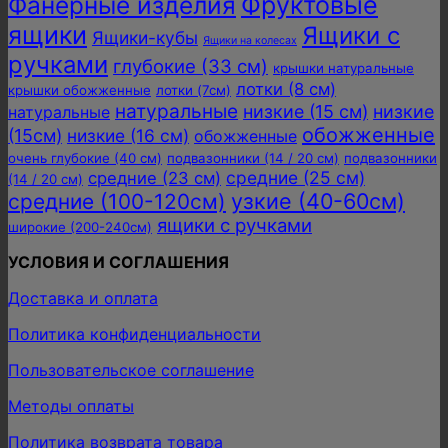
Фанерные изделия
Фруктовые
ящики
Ящики с
Ящики-кубы
Ящики на колесах
ручками
глубокие (33 см)
крышки натуральные
лотки (8 см)
крышки обожженные
лотки (7см)
натуральные
низкие (15 см)
низкие
натуральные
обожженные
(15см)
низкие (16 см)
обожженные
очень глубокие (40 см)
подвазонники (14 / 20 см)
подвазонники
средние (25 см)
средние (23 см)
(14 / 20 см)
узкие (40-60см)
средние (100-120см)
ящики с ручками
широкие (200-240см)
УСЛОВИЯ И СОГЛАШЕНИЯ
Доставка и оплата
Политика конфиденциальности
Пользовательское соглашение
Методы оплаты
Политика возврата товара