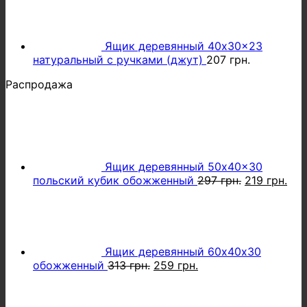
составляла
283 грн..
385 грн..
Ящик деревянный 40x30x23
натуральный с ручками (джут)
207
грн.
Распродажа
Ящик деревянный 50x40x30
Первонача
Тек
польский кубик обожженный
297
грн.
219
грн.
цена
цен
составляла
219 
297 грн..
Ящик деревянный 60х40х30
Первоначальная
Текущая
обожженный
313
грн.
259
грн.
цена
цена:
составляла
259 грн..
313 грн..