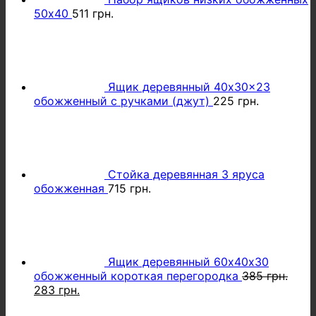
50х40
511
грн.
Ящик деревянный 40x30x23
обожженный с ручками (джут)
225
грн.
Стойка деревянная 3 яруса
обожженная
715
грн.
Ящик деревянный 60х40х30
обожженный короткая перегородка
385
грн.
Первоначальная
Текущая
283
грн.
цена
цена: