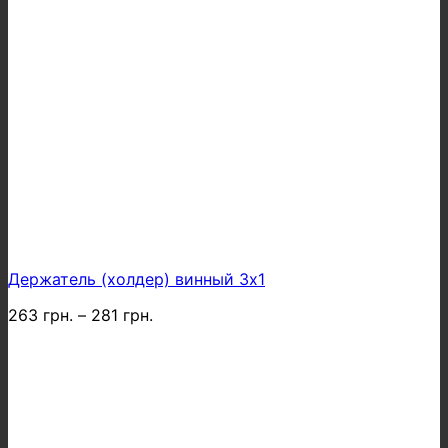
Держатель (холдер) винный 3х1
263
грн.
–
281
грн.