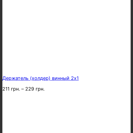
Держатель (холдер) винный 2х1
211
грн.
–
229
грн.