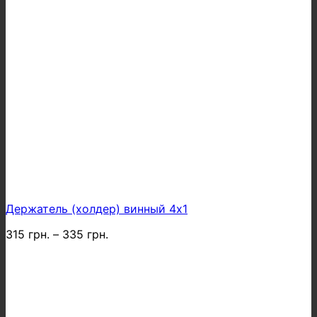
Держатель (холдер) винный 4х1
315
грн.
–
335
грн.