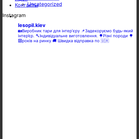
Uncategorized
Контакты
Instagram
lesopil.kiev
🏡Виробник тари для інтерʼєру
📌Задекоруємо будь-який
інтер’єр.
🔨Індивідуальне виготовлення.
🌳Різні породи 🌳
🔟років на ринку
🚚 Швидка відправка по 🇺🇦