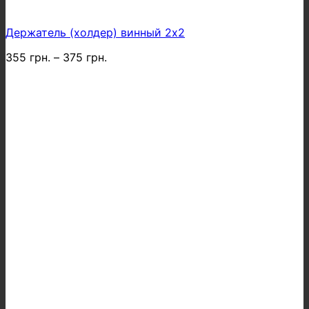
Держатель (холдер) винный 2х2
355
грн.
–
375
грн.