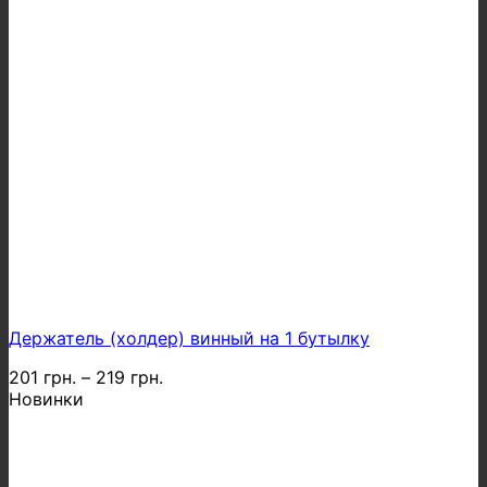
Держатель (холдер) винный на 1 бутылку
201
грн.
–
219
грн.
Новинки