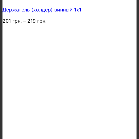
Держатель (холдер) винный 1х1
201
грн.
–
219
грн.