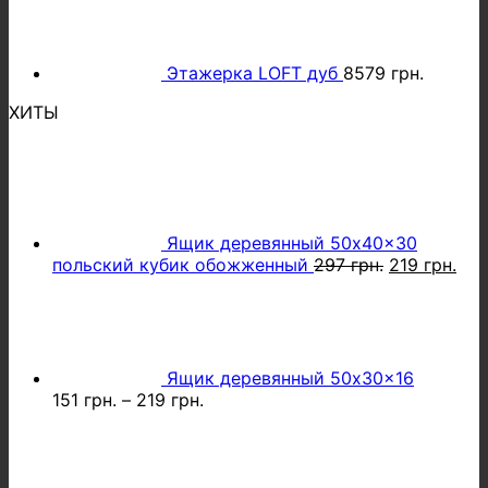
Этажерка LOFT дуб
8579
грн.
ХИТЫ
Ящик деревянный 50x40x30
Первонача
Тек
польский кубик обожженный
297
грн.
219
грн.
цена
цен
составляла
219 
297 грн..
Ящик деревянный 50x30x16
151
грн.
–
219
грн.