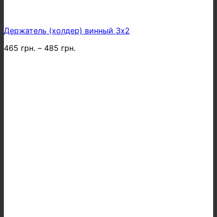
Держатель (холдер) винный 3х2
465
грн.
–
485
грн.