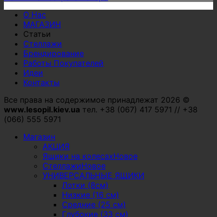
О Нас
МАГАЗИН
Статьи
Стеллажи
Брендирование
Работы Покупателей
Идеи
Контакты
Все права на содержимое принадлежат 2026 ©
www.lesopil.kiev.ua
тел. +38 (067) 417 5971 // +38
(066) 555 5971
Магазин
АКЦИЯ
Ящики на колесах
Стеллажи
УНИВЕРСАЛЬНЫЕ ЯЩИКИ
Лотки (8см)
Низкие (16 см)
Средние (25 см)
Глубокие (33 см)