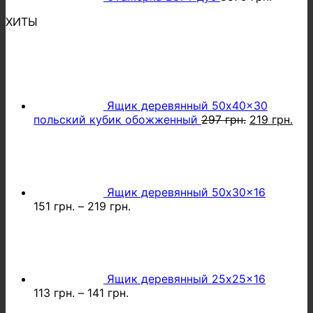
ХИТЫ
Ящик деревянный 50x40x30
Первонача
Тек
польский кубик обожженный
297
грн.
219
грн.
цена
цен
составляла
219 
297 грн..
Ящик деревянный 50x30x16
151
грн.
–
219
грн.
Ящик деревянный 25x25x16
113
грн.
–
141
грн.