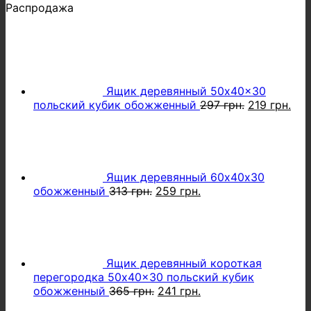
Распродажа
Ящик деревянный 50x40x30
Первонача
Тек
польский кубик обожженный
297
грн.
219
грн.
цена
цен
составляла
219 
297 грн..
Ящик деревянный 60х40х30
Первоначальная
Текущая
обожженный
313
грн.
259
грн.
цена
цена:
составляла
259 грн..
313 грн..
Ящик деревянный короткая
перегородка 50x40x30 польский кубик
Первоначальная
Текущая
обожженный
365
грн.
241
грн.
цена
цена: