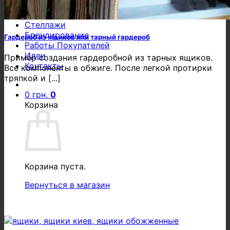
О ящиках
Об обжиге
Стеллажи
Брендирование
Гардероб из ящиков или тарный гардероб
Работы Покупателей
Идеи
Пример создания гардеробной из тарных ящиков.
Контакты
Все компоненты в обжиге. После легкой протирки
тряпкой и [...]
0
грн.
0
Корзина
Корзина пуста.
Вернуться в магазин