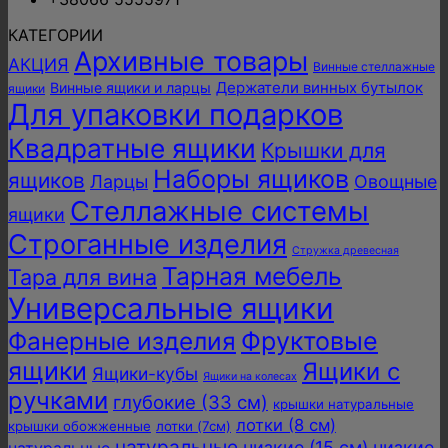
КАТЕГОРИИ
Архивные товары
АКЦИЯ
Винные стеллажные
Держатели винных бутылок
Винные ящики и ларцы
ящики
Для упаковки подарков
Квадратные ящики
Крышки для
Наборы ящиков
ящиков
Ларцы
Овощные
Стеллажные системы
ящики
Строганные изделия
Стружка древесная
Тарная мебель
Тара для вина
Универсальные ящики
Фанерные изделия
Фруктовые
ящики
Ящики с
Ящики-кубы
Ящики на колесах
ручками
глубокие (33 см)
крышки натуральные
лотки (8 см)
крышки обожженные
лотки (7см)
натуральные
низкие (15 см)
низкие