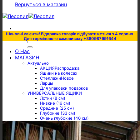
Вернуться в магазин
Шановні клієнти! Відправка товарів відбуватиметься з 4 серпня.
Для термінового самовивозу +380987991644
Искать:
О Нас
МАГАЗИН
Актуально
АКЦИЯ
Ящики на колесах
Стеллажи
Ларцы
Для упаковки подарков
УНИВЕРСАЛЬНЫЕ ЯЩИКИ
Лотки (8 см)
Низкие (16 см)
Средние (25 см)
Глубокие (33 см)
Очень глубокие (40 см)
Подвазонники (14/20 см)
Ящики с ручками
Низкие (15 см)
Средние (23 см)