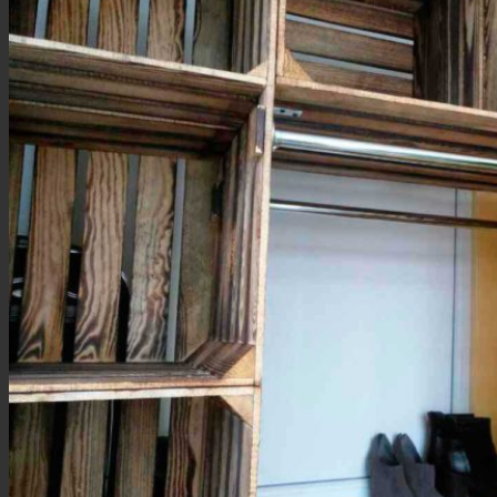
Наборы ящиков
Натуральные
Обожженные
Комплектующие
Крышки для ящиков
Стружка
Строганные изделия
Лотки (7 см)
Низкие (15 см)
Ящики с ручками
Крышки натуральные
Крышки обожженные
Подвазонники (14/20 см)
Для винных бутылок
Держатели винных бутылок
Стеллажные винные ящики
Ларцы и ящики для вина
Разное
Тарная мебель
Квадратные
Кубы
Овощные
Фруктовые
Фанерные изделия
Архивные товары
Статьи
Схемы стеллажей
Как самостоятельно покрасить ящик – ч.1