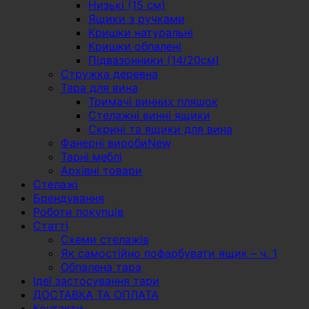
Низькі (15 см)
Ящики з ручками
Кришки натуральні
Кришки обпалені
Підвазонники (14/20см)
Стружка деревна
Тара для вина
Тримачі винних пляшок
Стелажні винні ящики
Скрині та ящики для вина
Фанерні вироби
Тарні меблі
Архівні товари
Стелажі
Брендування
Роботи покупців
Статті
Схеми стелажів
Як самостійно пофарбувати ящик – ч. 1
Обпалена тара
Ідеї застосування тари
ДОСТАВКА ТА ОПЛАТА
Контакти