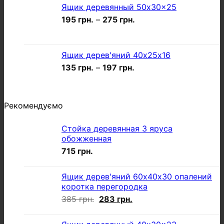
Ящик деревянный 50x30x25
195
грн.
–
275
грн.
Ящик дерев'яний 40х25х16
135
грн.
–
197
грн.
Рекомендуємо
Стойка деревянная 3 яруса
обожженная
715
грн.
Ящик дерев'яний 60х40х30 опалений
коротка перегородка
Оригінальна
Поточна
385
грн.
283
грн.
ціна:
ціна:
385 грн..
283 грн..