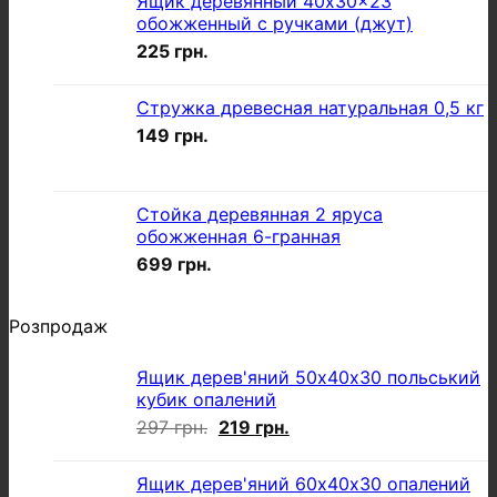
Ящик деревянный 40x30x23
обожженный с ручками (джут)
225
грн.
Стружка древесная натуральная 0,5 кг
149
грн.
Стойка деревянная 2 яруса
обожженная 6-гранная
699
грн.
Розпродаж
Ящик дерев'яний 50х40х30 польський
кубик опалений
Оригінальна
Поточна
297
грн.
219
грн.
ціна:
ціна:
297 грн..
219 грн..
Ящик дерев'яний 60х40х30 опалений