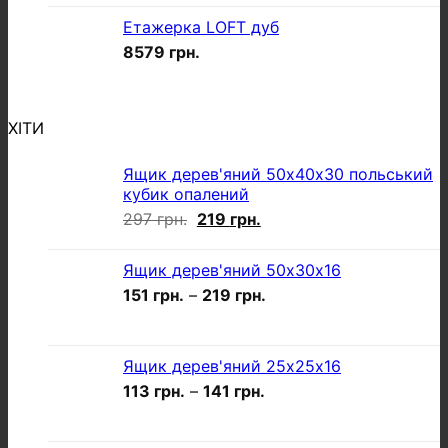
Етажерка LOFT дуб
8579
грн.
ХІТИ
Ящик дерев'яний 50х40х30 польський
кубик опалений
Оригінальна
Поточна
297
грн.
219
грн.
ціна:
ціна:
297 грн..
219 грн..
Ящик дерев'яний 50х30х16
151
грн.
–
219
грн.
Ящик дерев'яний 25х25х16
113
грн.
–
141
грн.