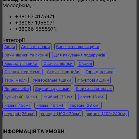
Молодіжна, 1
+38067 4175971
+38067 1955971
+38066 5555971
Категорії
Акція
Архівні товари
Винні стелажні ящики
Винні ящики та скрині
Для пакування подарунків
Квадратні ящики
Овочеві ящики
Скрині
Стелажні системи
Стругані вироби
Тара для вина
Тарні меблі
Універсальні ящики
Фруктові ящики
Ящики-куби
Ящики з ручками
Ящики на колесах
вузькі (40-60см)
глибокі (33 см)
лотки (8 см)
низькі (15см)
низькі (16 см)
середні (23 см)
середні (25 см)
середні (100-120см)
широкі (200-240см)
ІНФОРМАЦІЯ ТА УМОВИ