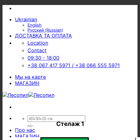
Skip
to
Ukrainian
content
English
Русский
(
Russian
)
ДОСТАВКА ТА ОПЛАТА
Location
Contact
09:30 - 18:00
+38 067 417 5971 / +38 066 555 5971
Мы на карте
МАГАЗИН
Шукати:
Стелаж 1
Про нас
МАГАЗИН