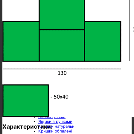
Актуальне
АКЦІЯ
Ящики на колесах
Стелажі
Скрині
Для пакування подарунків
УНІВЕРСАЛЬНІ ЯЩИКИ
Лотки (8 см)
Низькі (16 см)
Середні (25 см)
Глибокі (33 см)
Дуже глибокі (40 см)
Підвазонники (14/20см)
Ящики з ручками
Низькі (15 см)
Середні (23 см)
Набори ящиків
Натуральні
Обпалені
Комплектуючі
Кришки для ящиків
Стружка деревна
Стругані вироби
Лотки (7 см)
Низькі (15 см)
Ящики з ручками
Характеристики:
Кришки натуральні
Кришки обпалені