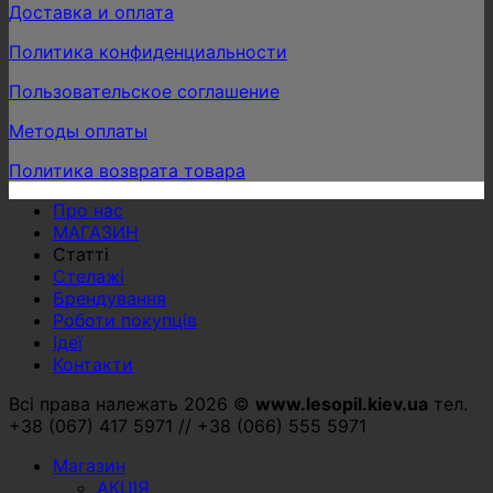
Доставка и оплата
Политика конфиденциальности
Пользовательское соглашение
Методы оплаты
Политика возврата товара
Про нас
МАГАЗИН
Статті
Стелажі
Брендування
Роботи покупців
Ідеї
Контакти
Всі права належать 2026 ©
www.lesopil.kiev.ua
тел.
+38 (067) 417 5971 // +38 (066) 555 5971
Магазин
АКЦІЯ