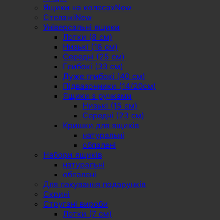
Ящики на колесах
Стелажі
Універсальні ящики
Лотки (8 см)
Низькі (16 см)
Середні (25 см)
Глибокі (33 см)
Дуже глибокі (40 см)
Підвазонники (14/20см)
Ящики з ручками
Низькі (15 см)
Середні (23 см)
Кришки для ящиків
натуральні
обпалені
Набори ящиків
натуральні
обпалені
Для пакування подарунків
Скрині
Стругані вироби
Лотки (7 см)