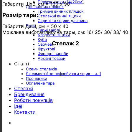
Підвазонники (14/20см)
Габарити ШхВ, см = 130 х 90
Для винних пляшок
Тримачі винних пляшок
Розмір тари:
Стелажні винні ящики
Скрині та ящики для вина
Різне
Габарити ДхШ, см = 50 х 40
Тарні меблі
Можлива висота/глибина тары, см: 16/ 25/ 30/ 33/ 40
Квадратні ящики
Куби
Стелаж 2
Овочеві
Фруктові
Фанерні вироби
Архівні товари
Статті
Схеми стелажів
Як самостійно пофарбувати ящик – ч. 1
Про ящики
Обпалена тара
Стелажі
Брендування
Роботи покупців
Ідеї
Контакти