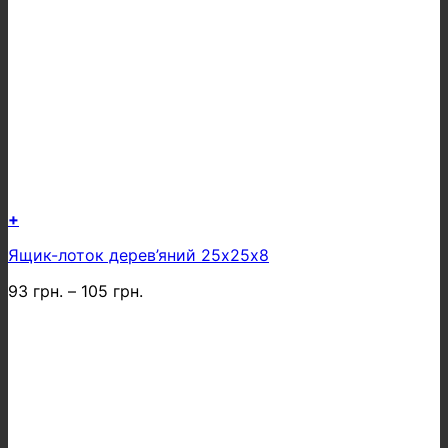
+
Цей
Ящик-лоток дерев’яний 25х25х8
товар
має
93
грн.
–
105
грн.
кілька
варіантів.
Параметри
можна
вибрати
на
сторінці
товару