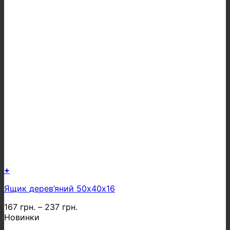
+
Цей
Ящик дерев’яний 50х40х16
товар
має
167
грн.
–
237
грн.
кілька
Новинки
варіантів.