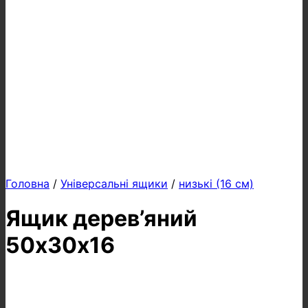
Головна
/
Універсальні ящики
/
низькі (16 см)
Ящик дерев’яний
50х30х16