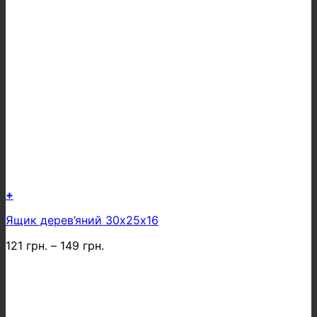
+
Цей
Ящик дерев’яний 30х25х16
товар
має
121
грн.
–
149
грн.
кілька
варіантів.
Параметри
можна
вибрати