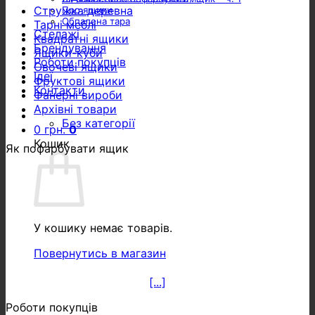
Стружка деревна
Про ящики
Обпалена тара
Тарні меблі
Стелажі
Квадратні ящики
Брендування
Ящики-куби
Роботи покупців
Овочеві ящики
Ідеї
Фруктові ящики
Контакти
Фанерні вироби
Архівні товари
Без категорії
0
грн.
0
Кошик
Як пофарбувати ящик
У кошику немає товарів.
Повернутись в магазин
[...]
Роботи покупців