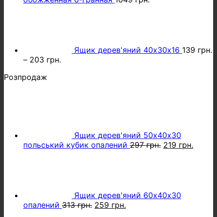
Ящик дерев'яний 40х30х16
139
грн.
–
203
грн.
Розпродаж
Ящик дерев'яний 50х40х30
Оригінальна
Поточ
польський кубик опалений
297
грн.
219
грн.
ціна:
ціна:
297 грн..
219 гр
Ящик дерев'яний 60х40х30
Оригінальна
Поточна
опалений
313
грн.
259
грн.
ціна:
ціна: