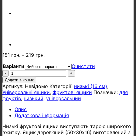
151
грн.
–
219
грн.
Варіанти
Очистити
Ящик
дерев'яний
Додати в кошик
50х30х16
Артикул:
Невідомо
Категорії:
низькі (16 см)
,
кількість
Універсальні ящики
,
Фруктові ящики
Позначки:
для
фруктів
,
низький
,
універсальний
Опис
Додаткова інформація
Низькі фруктові ящики виступають тарою широкого
вжитку. Ящик дерев’яний (50х30х16) виготовлений з