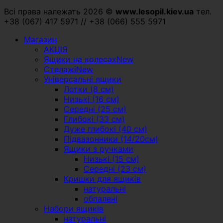
Всі права належать 2026 ©
www.lesopil.kiev.ua
тел.
+38 (067) 417 5971 // +38 (066) 555 5971
Магазин
АКЦІЯ
Ящики на колесах
Стелажі
Універсальні ящики
Лотки (8 см)
Низькі (16 см)
Середні (25 см)
Глибокі (33 см)
Дуже глибокі (40 см)
Підвазонники (14/20см)
Ящики з ручками
Низькі (15 см)
Середні (23 см)
Кришки для ящиків
натуральні
обпалені
Набори ящиків
натуральні