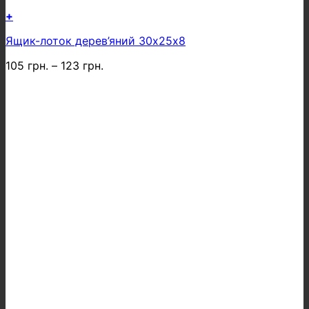
+
Цей
Ящик-лоток дерев’яний 30х25х8
товар
має
105
грн.
–
123
грн.
кілька
варіантів.
Параметри
можна
вибрати
на
сторінці
товару