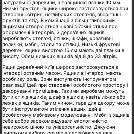
натуральної деревини, з товщиною планки 10 мм.
Низькі фруктові ящики широко застосовуються при
створенні вітрин, неглибоких стелажів, зберіганні
фруктів та ягід. В комбінації з більш глибокими
ящиками створюються цікаві об’ємні стінки при
оформленні інтер’єрів. З дерев’яних ящиків
виробляють стелажі, стінки, шкафи, креативні
полички, меблі, столи та стільці. Низькі фруктові
дерев’яні ящики висотою 16 см мають дві планки в
висоту. Об’єм низьких ящиків від 8 до 33 літрів.
Ящик дерев’яний Київ широко застосовується в
інтер’єрі останнім часом. Ящики в інтер’єрі мають
особливу роль. Вони виступають інструментом
реалізації ідей при створенні особистого простору і
декоруванні приміщень. Такими виробами можуть
бути стіл з ящиків, шкаф з ящиків, навіть ліжко або
лежак з ящиків. Таким чином, тара для декору може
бути інструментом втілення ваших ідей в
особистому меблевому моделюванні. Меблі з ящиків
себе добре зарекомендували екологічністю,
невисокою ціною та універсальністю. Дякуючи
широкому вибору розмірів дерев’яних ящиків,