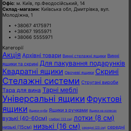
Офіс
: м. Київ, пр.Феодосійський, 14
Склад-магазин:
Київська обл, Дмитрівка, вул.
Молодіжна, 1
+38067 4175971
+38067 1955971
+38066 5555971
Категорії
Акція
Архівні товари
Винні
Винні стелажні ящики
Для пакування подарунків
ящики та скрині
Квадратні ящики
Скрині
Овочеві ящики
Стелажні системи
Стругані вироби
Тарні меблі
Тара для вина
Універсальні ящики
Фруктові
ящики
Ящики з ручками
Ящики-куби
Ящики на колесах
лотки (8 см)
вузькі (40-60см)
глибокі (33 см)
низькі (16 см)
низькі (15см)
середні
середні (23 см)