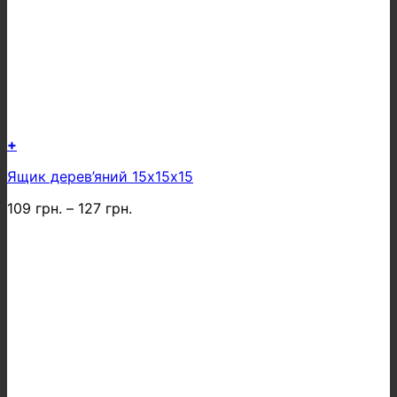
+
Цей
Ящик дерев’яний 15х15х15
товар
має
109
грн.
–
127
грн.
кілька
варіантів.
Параметри
можна
вибрати
на
сторінці
товару