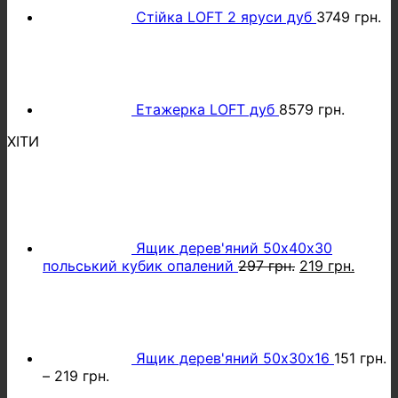
Стійка LOFT 2 яруси дуб
3749
грн.
Етажерка LOFT дуб
8579
грн.
ХІТИ
Ящик дерев'яний 50х40х30
Оригінальна
Поточ
польський кубик опалений
297
грн.
219
грн.
ціна:
ціна:
297 грн..
219 гр
Ящик дерев'яний 50х30х16
151
грн.
–
219
грн.