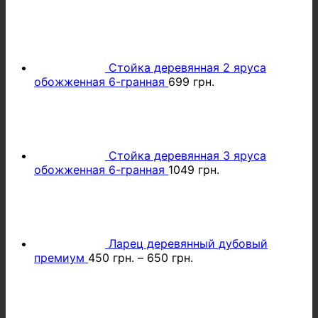
Параметри
можна
вибрати
на
сторінці
Стойка деревянная 2 яруса
товару
обожженная 6-гранная
699
грн.
Стойка деревянная 3 яруса
обожженная 6-гранная
1049
грн.
Ларец деревянный дубовый
премиум
450
грн.
–
650
грн.