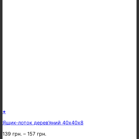
+
Цей
Ящик-лоток дерев’яний 40х40х8
товар
має
139
грн.
–
157
грн.
кілька