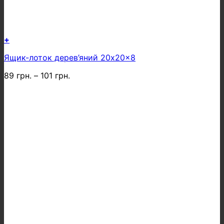
+
Цей
Ящик-лоток дерев’яний 20x20x8
товар
має
89
грн.
–
101
грн.
кілька
варіантів.
Параметри
можна
вибрати
на
сторінці
товару