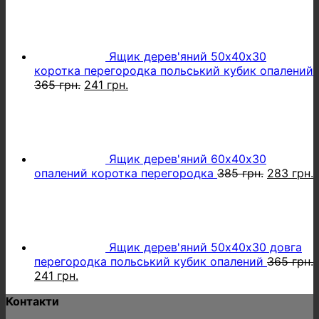
313 грн..
259 грн..
Ящик дерев'яний 50х40х30
коротка перегородка польський кубик опалений
Оригінальна
Поточна
365
грн.
241
грн.
ціна:
ціна:
365 грн..
241 грн..
Ящик дерев'яний 60х40х30
Оригінал
опалений коротка перегородка
385
грн.
283
грн.
ціна:
ц
385 грн..
2
Ящик дерев'яний 50х40х30 довга
перегородка польський кубик опалений
365
грн.
Оригінальна
Поточна
241
грн.
ціна:
ціна:
Контакти
365 грн..
241 грн..